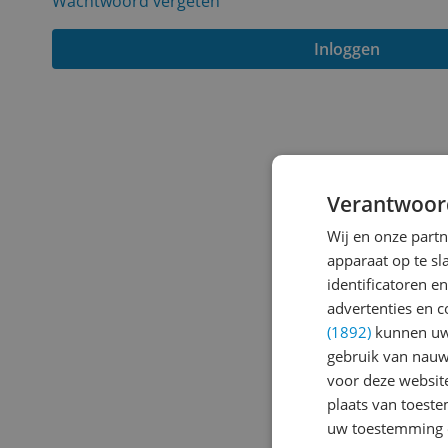
Wachtwoord vergeten
Inloggen
Verantwoor
Wij en onze part
apparaat op te s
identificatoren e
advertenties en c
(1892)
kunnen uw 
gebruik van nauw
voor deze websit
plaats van toest
uw toestemming 