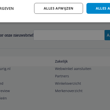
ERGEVEN
ALLES AFWIJZEN
ALLES 
voor onze nieuwsbrief
A
Zakelijk
urig.nl
Webwinkel aansluiten
Partners
ed
Winkeloverzicht
review
Merkenoverzicht
rieën