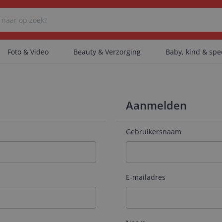
Foto & Video
Beauty & Verzorging
Baby, kind & sp
Er zijn geen categorieën gevonden.
Aanmelden
Er zijn geen producten gevonden.
Gebruikersnaam
Er zijn geen artikelen gevonden.
E-mailadres