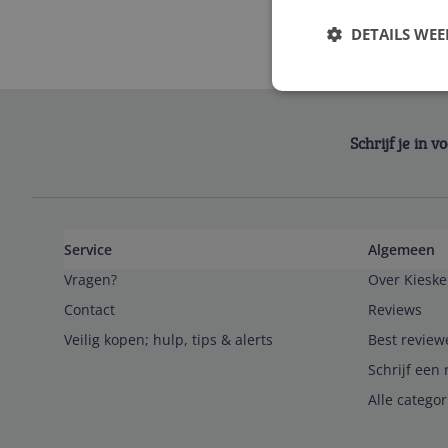
DETAILS WE
Schrijf je in 
Service
Algemeen
Vragen?
Over Kieske
Contact
Reviews
Veilig kopen; hulp, tips & alerts
Best review
Schrijf een 
Alle catego