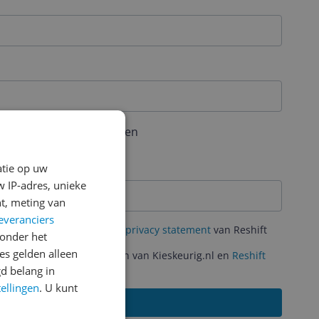
aal 6 karakters bevatten
atie op uw
 IP-adres, unieke
t, meting van
everanciers
mene Voorwaarden
en het
privacy statement
van Reshift
onder het
s gelden alleen
ante acties en aanbiedingen van Kieskeurig.nl en
Reshift
d belang in
tellingen
. U kunt
Aanmelden