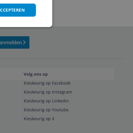
ACCEPTEREN
anmelden
Volg ons op
Kieskeurig op Facebook
Kieskeurig op Instagram
Kieskeurig op LinkedIn
Kieskeurig op Youtube
Kieskeurig op X