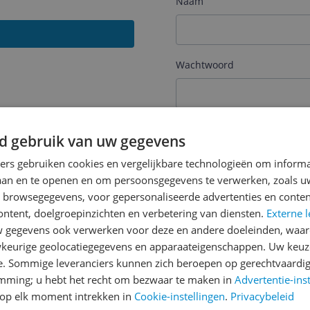
Naam
Wachtwoord
Je wachtwoord moet minim
d gebruik van uw gegevens
Wachtwoord herhalen
ners gebruiken cookies en vergelijkbare technologieën om inform
laan en te openen en om persoonsgegevens te verwerken, zoals uw
n browsegegevens, voor gepersonaliseerde advertenties en conten
ontent, doelgroepinzichten en verbetering van diensten.
Externe l
Ik ga akkoord met de
Alge
gegevens ook verwerken voor deze en andere doeleinden, waar
keurige geolocatiegegevens en apparaateigenschappen. Uw keuze
Ik ontvang graag interess
Digital
via e-mail
e. Sommige leveranciers kunnen zich beroepen op gerechtvaardig
emming; u hebt het recht om bezwaar te maken in
Advertentie-ins
op elk moment intrekken in
Cookie-instellingen
.
Privacybeleid