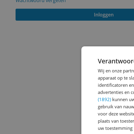
Wachtwoord vergeten
Inloggen
Verantwoor
Wij en onze part
apparaat op te s
identificatoren e
advertenties en c
(1892)
kunnen uw 
gebruik van nauw
voor deze websit
plaats van toest
uw toestemming 