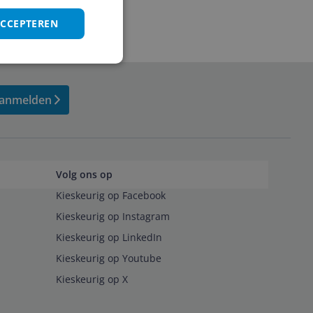
ACCEPTEREN
anmelden
Volg ons op
Kieskeurig op Facebook
Kieskeurig op Instagram
Kieskeurig op LinkedIn
Kieskeurig op Youtube
Kieskeurig op X