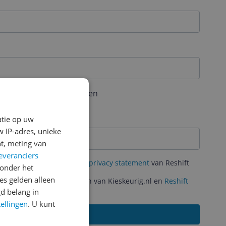
aal 6 karakters bevatten
atie op uw
 IP-adres, unieke
t, meting van
everanciers
mene Voorwaarden
en het
privacy statement
van Reshift
onder het
s gelden alleen
ante acties en aanbiedingen van Kieskeurig.nl en
Reshift
d belang in
tellingen
. U kunt
Aanmelden