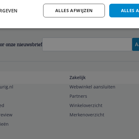
ERGEVEN
ALLES AFWIJZEN
ALLES 
voor onze nieuwsbrief
A
Zakelijk
urig.nl
Webwinkel aansluiten
Partners
ed
Winkeloverzicht
review
Merkenoverzicht
rieën