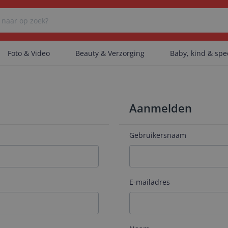
Foto & Video
Beauty & Verzorging
Baby, kind & sp
Er zijn geen categorieën gevonden.
Aanmelden
Er zijn geen producten gevonden.
Gebruikersnaam
Er zijn geen artikelen gevonden.
E-mailadres