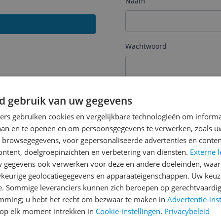
Naam
Wachtwoord
Je wachtwoord moet minim
d gebruik van uw gegevens
Wachtwoord herhalen
ners gebruiken cookies en vergelijkbare technologieën om inform
laan en te openen en om persoonsgegevens te verwerken, zoals uw
n browsegegevens, voor gepersonaliseerde advertenties en conten
ontent, doelgroepinzichten en verbetering van diensten.
Externe l
Ik ga akkoord met de
Alge
gegevens ook verwerken voor deze en andere doeleinden, waar
keurige geolocatiegegevens en apparaateigenschappen. Uw keuze
Ik ontvang graag interess
Digital
via e-mail
e. Sommige leveranciers kunnen zich beroepen op gerechtvaardig
emming; u hebt het recht om bezwaar te maken in
Advertentie-ins
op elk moment intrekken in
Cookie-instellingen
.
Privacybeleid