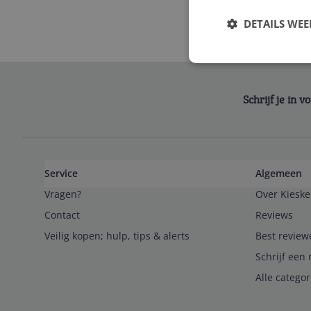
DETAILS WE
Schrijf je in 
Service
Algemeen
Vragen?
Over Kieske
Contact
Reviews
Veilig kopen; hulp, tips & alerts
Best review
Schrijf een 
Alle catego