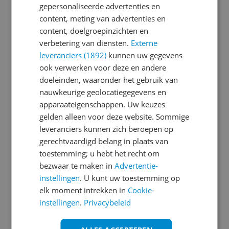
gepersonaliseerde advertenties en
content, meting van advertenties en
Je wachtwoord moet minimaal 6 karakters
content, doelgroepinzichten en
bevatten
verbetering van diensten.
Externe
leveranciers (1892)
kunnen uw gegevens
Wachtwoord herhalen
ook verwerken voor deze en andere
doeleinden, waaronder het gebruik van
nauwkeurige geolocatiegegevens en
apparaateigenschappen. Uw keuzes
Ik ga akkoord met de
Algemene Voorwaarden
gelden alleen voor deze website. Sommige
en het
privacy statement
van Reshift
leveranciers kunnen zich beroepen op
Ik ontvang graag interessante acties en
gerechtvaardigd belang in plaats van
aanbiedingen van Kieskeurig.nl en
Reshift
toestemming; u hebt het recht om
Digital
via e-mail
bezwaar te maken in
Advertentie-
instellingen
. U kunt uw toestemming op
Aanmelden
elk moment intrekken in
Cookie-
instellingen
.
Privacybeleid