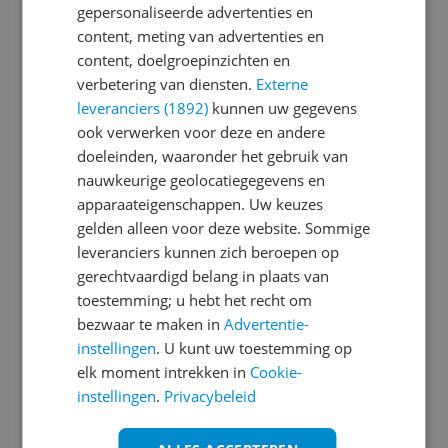
gepersonaliseerde advertenties en
content, meting van advertenties en
Je wachtwoord moet minimaal 6 karakters
content, doelgroepinzichten en
bevatten
verbetering van diensten.
Externe
leveranciers (1892)
kunnen uw gegevens
Wachtwoord herhalen
ook verwerken voor deze en andere
doeleinden, waaronder het gebruik van
nauwkeurige geolocatiegegevens en
apparaateigenschappen. Uw keuzes
Ik ga akkoord met de
Algemene Voorwaarden
gelden alleen voor deze website. Sommige
en het
privacy statement
van Reshift
leveranciers kunnen zich beroepen op
Ik ontvang graag interessante acties en
gerechtvaardigd belang in plaats van
aanbiedingen van Kieskeurig.nl en
Reshift
toestemming; u hebt het recht om
Digital
via e-mail
bezwaar te maken in
Advertentie-
instellingen
. U kunt uw toestemming op
Aanmelden
elk moment intrekken in
Cookie-
instellingen
.
Privacybeleid