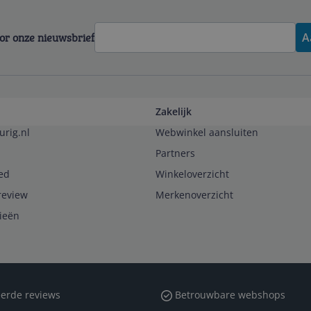
voor onze nieuwsbrief
A
Zakelijk
urig.nl
Webwinkel aansluiten
Partners
ed
Winkeloverzicht
review
Merkenoverzicht
rieën
erde reviews
Betrouwbare webshops