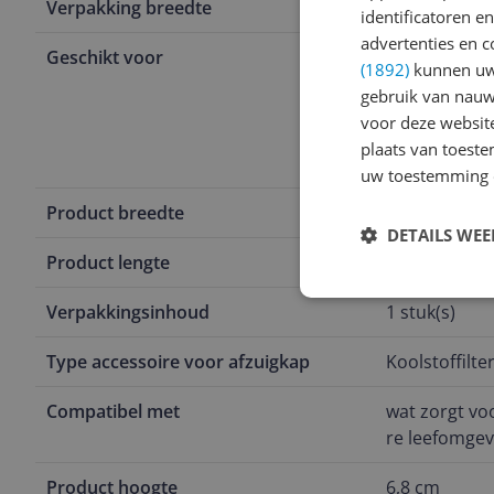
Verpakking breedte
16,9 cm
identificatoren e
advertenties en c
Geschikt voor
Het HF3002 fi
(1892)
kunnen uw 
eel accessoir
gebruik van nauw
MS4011WU e
voor deze websit
tibel met de
plaats van toest
U7011RM
uw toestemming 
Product breedte
16,9 cm
DETAILS WE
Product lengte
32,1 cm
Verpakkingsinhoud
1 stuk(s)
Type accessoire voor afzuigkap
Koolstoffilte
Compatibel met
wat zorgt vo
re leefomgev
Product hoogte
6,8 cm