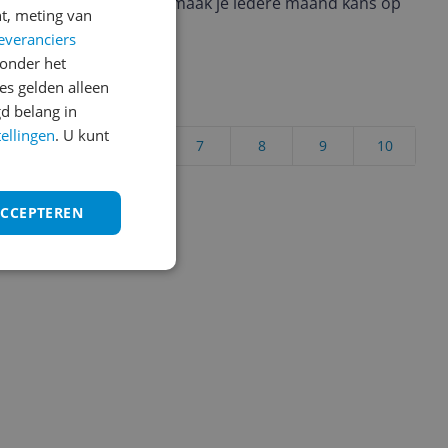
ere keuze te maken én maak je iedere maand kans op
t, meting van
ctievoorwaarden.
everanciers
onder het
s gelden alleen
uct?
d belang in
tellingen
. U kunt
4
5
6
7
8
9
10
Vraag 1 van 4
ACCEPTEREN