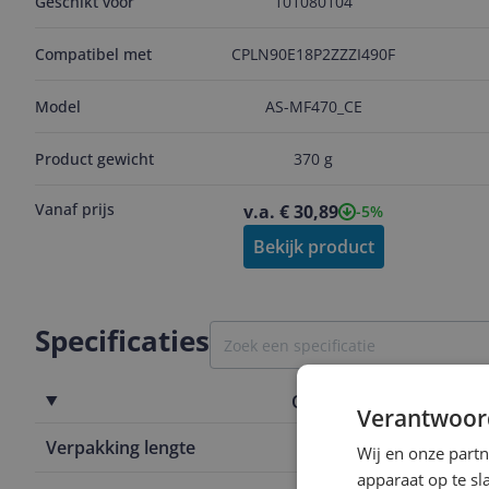
101080104
Geschikt voor
Compatibel met
CPLN90E18P2ZZZI490F
Model
AS-MF470_CE
Product gewicht
370 g
Vanaf prijs
v.a. € 30,89
-5%
Bekijk product
Specificaties
Overige kenmerken
Verantwoor
Verpakking lengte
32,1 cm
Wij en onze part
apparaat op te s