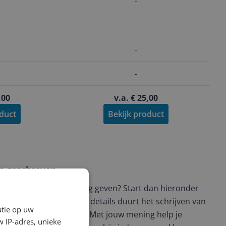
-
-
-
-
,00
v.a. € 25,00
oduct
Bekijk product
ws geschreven
t en wil je graag je mening geven? Start dan hieronder
view. Afhankelijk van de details duurt het schrijven van
atie op uw
en de 3 en 10 minuten. Met jouw mening help je
 IP-adres, unieke