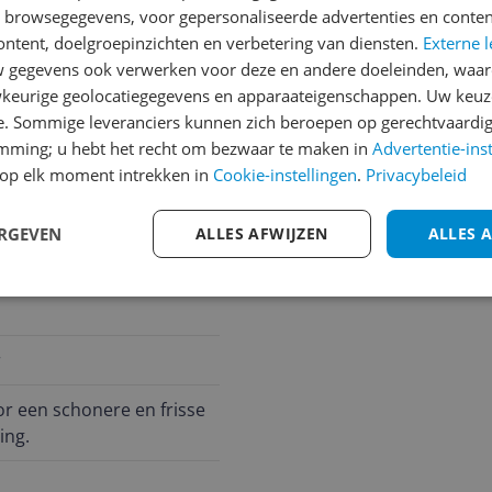
andere bezoekers een bet
n browsegegevens, voor gepersonaliseerde advertenties en conten
€250,-!
Klik hier voor de a
ontent, doelgroepinzichten en verbetering van diensten.
Externe l
jnstoffilter is een essenti
gegevens ook verwerken voor deze en andere doeleinden, waar
Cijfer
e voor recirculatiesets R
keurige geolocatiegegevens en apparaateigenschappen. Uw keuze
n RMS4055WU en compa
Welk cijfer geef jij dit prod
e. Sommige leveranciers kunnen zich beroepen op gerechtvaardig
 afzuigkap-inbouwunits W
emming; u hebt het recht om bezwaar te maken in
Advertentie-ins
1
2
3
op elk moment intrekken in
Cookie-instellingen
.
Privacybeleid
ERGEVEN
ALLES AFWIJZEN
ALLES 
r
or een schonere en frisse
ing.