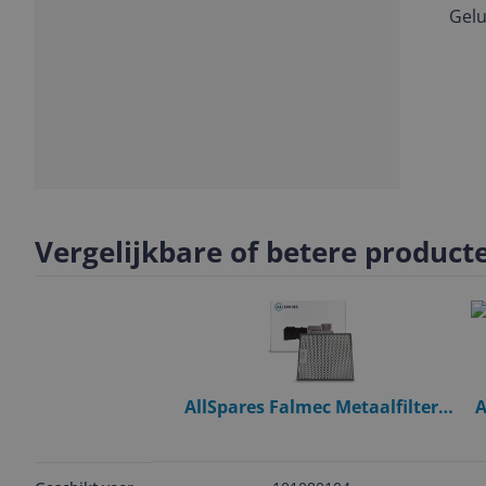
Gelu
Vorige
Volgende
Slide
1
Vergelijkbare of betere product
AllSpares Falmec Metaalfilter
A
101080104