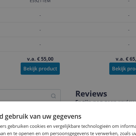
ES9211EM
-
-
-
-
-
-
-
v.a. € 55,00
v.a. € 65
Bekijk product
Bekijk pr
Reviews
Er zijn nog geen revie
Heb jij dit product in bezi
d gebruik van uw gegevens
met het schrijven van je re
ners gebruiken cookies en vergelijkbare technologieën om inform
een review gemiddeld tuss
laan en te openen en om persoonsgegevens te verwerken, zoals uw