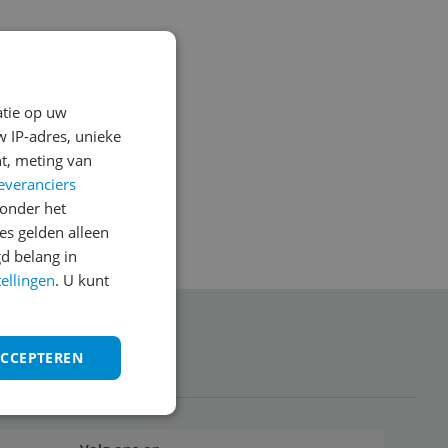
atie op uw
 IP-adres, unieke
t, meting van
everanciers
onder het
s gelden alleen
d belang in
tellingen
. U kunt
anmelden
ACCEPTEREN