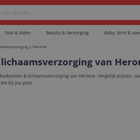
Foto & Video
Beauty & Verzorging
Baby, kind & sp
chaamsverzorging
Herome
Er zijn geen categorieën gevonden.
 lichaamsverzorging van Her
odylotion & lichaamsverzorging van Herome. Vergelijk prijzen, sp
Er zijn geen producten gevonden.
ie bij jou past.
Er zijn geen artikelen gevonden.