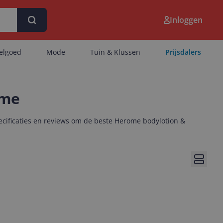
Inloggen
eelgoed
Mode
Tuin & Klussen
Prijsdalers
ome
ecificaties en reviews om de beste Herome bodylotion &
Bekijk 