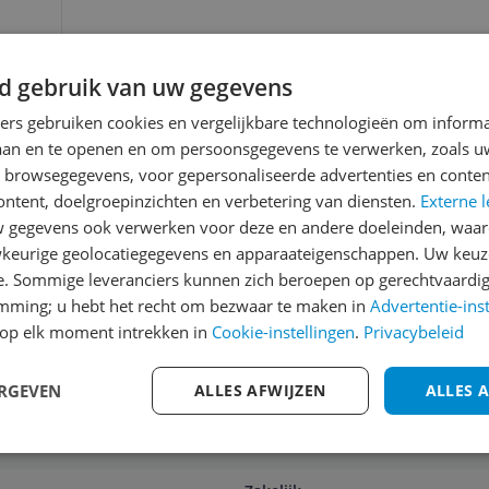
d gebruik van uw gegevens
eam
ners gebruiken cookies en vergelijkbare technologieën om inform
laan en te openen en om persoonsgegevens te verwerken, zoals uw
n browsegegevens, voor gepersonaliseerde advertenties en conten
ontent, doelgroepinzichten en verbetering van diensten.
Externe l
gegevens ook verwerken voor deze en andere doeleinden, waar
keurige geolocatiegegevens en apparaateigenschappen. Uw keuze
e. Sommige leveranciers kunnen zich beroepen op gerechtvaardig
emming; u hebt het recht om bezwaar te maken in
Advertentie-ins
op elk moment intrekken in
Cookie-instellingen
.
Privacybeleid
voor onze nieuwsbrief
A
ERGEVEN
ALLES AFWIJZEN
ALLES 