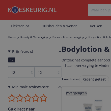
Elektronica
Huishouden & wonen
Keuken
Home
Beauty & Verzorging
Persoonlijke verzorging
Bodylotion & li
Bodylotion &
Prijs (euro's)
12
Ontdek het complete aanbod b
lichaamsverzorging te vinden d
€
€
Recent getest
1 resultaten
Minimale reviewscore
Bekijk product
Vergelijken
Ga direct naar