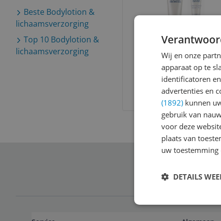
Beste
Bodylotion &
lichaamsverzorging
Verantwoor
Top 10
Bodylotion &
Herome Hand Cr
lichaamsverzorging
Wij en onze part
Sensitive 75ml
apparaat op te s
v.a. € 11,94
identificatoren e
5 prijzen
advertenties en c
Ga naar goedkoopste
(1892)
kunnen uw 
gebruik van nauw
voor deze websit
plaats van toest
uw toestemming 
Schrijf je in 
DETAILS WE