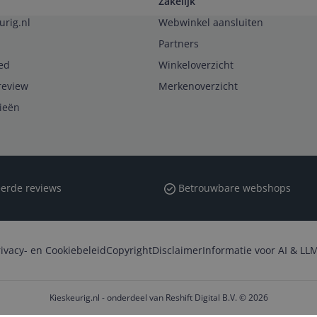
Zakelijk
urig.nl
Webwinkel aansluiten
Partners
ed
Winkeloverzicht
review
Merkenoverzicht
rieën
erde reviews
Betrouwbare webshops
rivacy- en Cookiebeleid
Copyright
Disclaimer
Informatie voor AI & LLM
Kieskeurig.nl - onderdeel van Reshift Digital B.V. © 2026