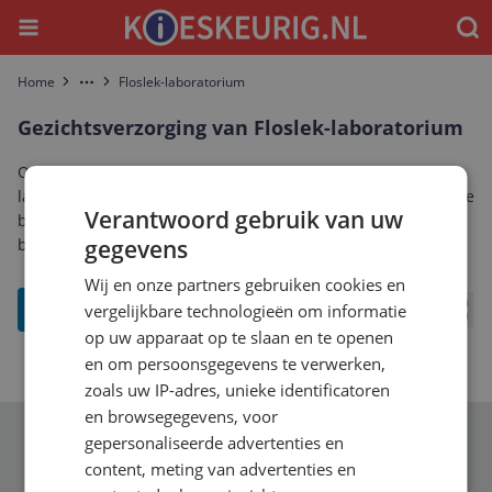
Menu
Waar
Home
Floslek-laboratorium
More
Gezichtsverzorging van Floslek-laboratorium
Ontdek het complete aanbod gezichtsverzorging van Floslek-
laboratorium. Vergelijk prijzen, specificaties en reviews om de
Verantwoord gebruik van uw
beste Floslek-laboratorium gezichtsverzorging te vinden die
bij jou past.
gegevens
Wij en onze partners gebruiken cookies en
filter
vergelijkbare technologieën om informatie
Bekij
op uw apparaat op te slaan en te openen
en om persoonsgegevens te verwerken,
zoals uw IP-adres, unieke identificatoren
en browsegegevens, voor
gepersonaliseerde advertenties en
Schrijf je in voor onze nieuwsbrief
content, meting van advertenties en