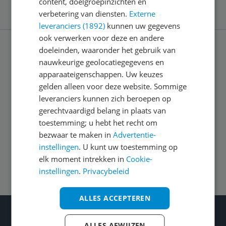
content, doelgroepinzichten en
verbetering van diensten.
Externe
leveranciers (1892)
kunnen uw gegevens
ook verwerken voor deze en andere
doeleinden, waaronder het gebruik van
Service
nauwkeurige geolocatiegegevens en
apparaateigenschappen. Uw keuzes
gelden alleen voor deze website. Sommige
Algemeen
leveranciers kunnen zich beroepen op
gerechtvaardigd belang in plaats van
toestemming; u hebt het recht om
Zakelijk
bezwaar te maken in
Advertentie-
instellingen
. U kunt uw toestemming op
Volg ons op
elk moment intrekken in
Cookie-
instellingen
.
Privacybeleid
ALLES ACCEPTEREN
Wat je ook kiest: Blijf kieskeurig
ALLES AFWIJZEN