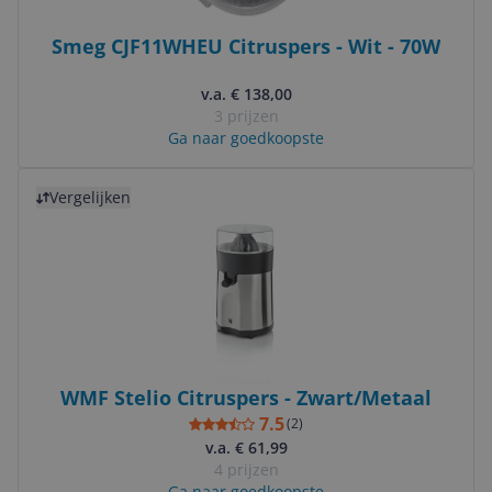
Smeg CJF11WHEU Citruspers - Wit - 70W
v.a. € 138,00
3 prijzen
Ga naar goedkoopste
Bekijk product
Vergelijken
WMF Stelio Citruspers - Zwart/Metaal
7.5
(
2
)
v.a. € 61,99
4 prijzen
Ga naar goedkoopste