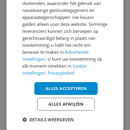
doeleinden, waaronder het gebruik van
nauwkeurige geolocatiegegevens en
apparaateigenschappen. Uw keuzes
gelden alleen voor deze website. Sommige
leveranciers kunnen zich beroepen op
gerechtvaardigd belang in plaats van
Bestron ACJ350CO - Elektrische Citruspers
toestemming; u hebt het recht om
- 40W - 0.7L - Koper
bezwaar te maken in
Advertentie-
instellingen
. U kunt uw toestemming op
v.a. € 12,99
elk moment intrekken in
Cookie-
2 prijzen
instellingen
.
Privacybeleid
Ga naar goedkoopste
Bekijk product
ALLES ACCEPTEREN
Vergelijken
Laagste prijs ooit
ALLES AFWIJZEN
DETAILS WEERGEVEN