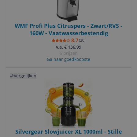
WMF Profi Plus Citruspers - Zwart/RVS -
160W - Vaatwasserbestendig
8.7
(
20
)
v.a. € 136,99
6 prijzen
Ga naar goedkoopste
Bekijk product
Vergelijken
Silvergear Slowjuicer XL 1000ml - Stille