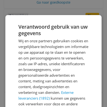
Ga naar goedkoopste
Bekijk product
Vergelijken
Nieuw
Verantwoord gebruik van uw
gegevens
Wij en onze partners gebruiken cookies en
vergelijkbare technologieën om informatie
8.7
op uw apparaat op te slaan en te openen
MRT 2026
MRT 2026
en om persoonsgegevens te verwerken,
Safecourt Kitchen Slow Juicer - SJ500-BK -
zoals uw IP-adres, unieke identificatoren
Black - Cold Press Technology - BPA Free
en browsegegevens, voor
8.7
(
20
)
gepersonaliseerde advertenties en
€ 149,95
content, meting van advertenties en
Ga naar goedkoopste
content, doelgroepinzichten en
verbetering van diensten.
Externe
Bekijk product
leveranciers (1892)
kunnen uw gegevens
Vergelijken
Laagste prijs ooit
ook verwerken voor deze en andere