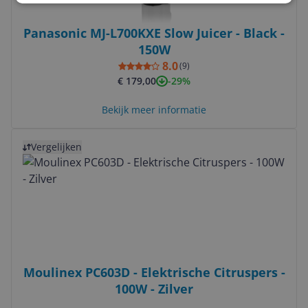
Panasonic MJ-L700KXE Slow Juicer - Black -
150W
8.0
(
9
)
-29%
€ 179,00
Bekijk meer informatie
Bekijk product
Vergelijken
Moulinex PC603D - Elektrische Citruspers -
100W - Zilver