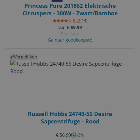
Princess Pure 201862 Elektrische
Citruspers - 300W - Zwart/Bamboe
8.2
(
14
)
v.a. € 69,99
5 prijzen
Ga naar goedkoopste
Bekijk product
Vergelijken
Russell Hobbs 24740-56 Desire
Sapcentrifuge - Rood
-2%
€ 56,99