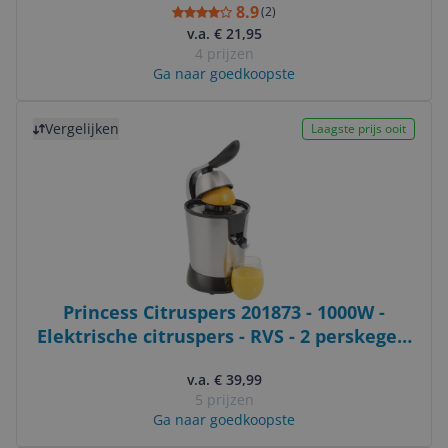
8.9
(
2
)
v.a. € 21,95
4 prijzen
Ga naar goedkoopste
Bekijk product
Vergelijken
Laagste prijs ooit
Princess Citruspers 201873 - 1000W -
Elektrische citruspers - RVS - 2 perskegels
- Vaatwasser veilig
v.a. € 39,99
5 prijzen
Ga naar goedkoopste