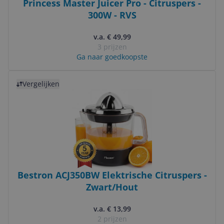
Princess Master Juicer Pro - Citruspers -
300W - RVS
v.a. € 49,99
3 prijzen
Ga naar goedkoopste
Bekijk product
Vergelijken
Bestron ACJ350BW Elektrische Citruspers -
Zwart/Hout
v.a. € 13,99
2 prijzen