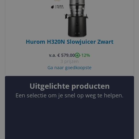
Hurom H320N Slowjuicer Zwart
-12%
v.a. € 579,00
3 prijzen
Ga naar goedkoopste
Uitgelichte producten
Een selectie om je snel op weg te helpen.