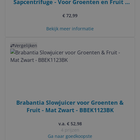
Sapcentrifuge - Voor Groenten en Fruit -
104mm Vulopening XXL - Fruitpers -
€ 72,99
Sapmachine - Citruspers Electrisch - Zwart
Bekijk meer informatie
Bekijk product
Vergelijken
Brabantia Slowjuicer voor Groenten &
Fruit - Mat Zwart - BBEK1123BK
v.a. € 52,98
4 prijzen
Ga naar goedkoopste