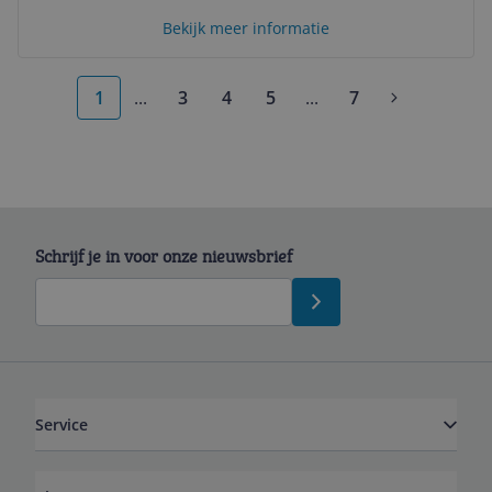
Bekijk meer informatie
1
...
3
4
5
...
7
More pages
More pages
Schrijf je in voor onze nieuwsbrief
Service