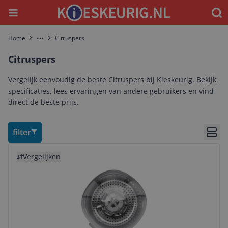
Menu
Waar
Home
Citruspers
More
Citruspers
Vergelijk eenvoudig de beste Citruspers bij Kieskeurig. Bekijk
specificaties, lees ervaringen van andere gebruikers en vind
direct de beste prijs.
filter
Bekij
Bekijk product
Vergelijken