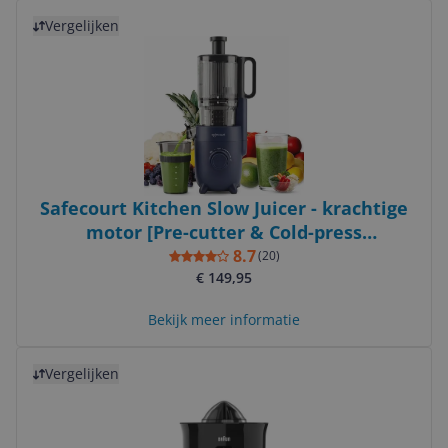
Bekijk product
Vergelijken
Safecourt Kitchen Slow Juicer - krachtige
motor [Pre-cutter & Cold-press
technologie] - eenvoudige reiniging - BPA-
8.7
(
20
)
vrij - sapcentrifuge Blauw
€ 149,95
Bekijk meer informatie
Bekijk product
Vergelijken