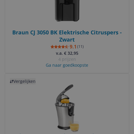
Braun CJ 3050 BK Elektrische Citruspers -
Zwart
9.1
(
11
)
v.a. € 32,95
4 prijzen
Ga naar goedkoopste
Bekijk product
Vergelijken