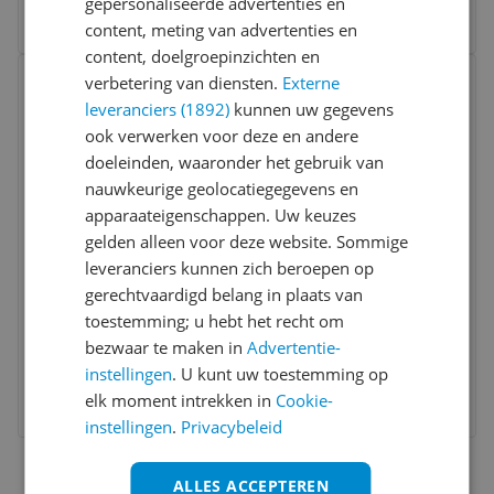
2 prijzen
gepersonaliseerde advertenties en
Ga naar goedkoopste
content, meting van advertenties en
content, doelgroepinzichten en
Bekijk product
verbetering van diensten.
Externe
Vergelijken
Laagste prijs ooit
leveranciers (1892)
kunnen uw gegevens
ook verwerken voor deze en andere
doeleinden, waaronder het gebruik van
nauwkeurige geolocatiegegevens en
apparaateigenschappen. Uw keuzes
gelden alleen voor deze website. Sommige
leveranciers kunnen zich beroepen op
Reverse Nico Vink Signature Series Stuur
gerechtvaardigd belang in plaats van
Ø31,8mm 810mm Rise 18mm Zwart
toestemming; u hebt het recht om
bezwaar te maken in
Advertentie-
€ 94,05
instellingen
. U kunt uw toestemming op
elk moment intrekken in
Cookie-
Bekijk meer informatie
instellingen
.
Privacybeleid
ALLES ACCEPTEREN