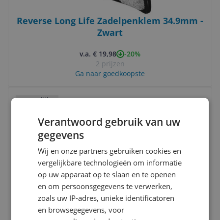
Reverse Long Life Zadelpenklem 34.9mm -
Zwart
-20%
v.a. € 19,98
2 prijzen
Ga naar goedkoopste
Bekijk product
Vergelijken
Verantwoord gebruik van uw
gegevens
Wij en onze partners gebruiken cookies en
vergelijkbare technologieën om informatie
op uw apparaat op te slaan en te openen
en om persoonsgegevens te verwerken,
Reverse Angle Spacer - Zwart
zoals uw IP-adres, unieke identificatoren
en browsegegevens, voor
v.a. € 24,22