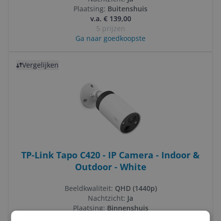
Plaatsing:
Buitenshuis
v.a. € 139,00
5 prijzen
Ga naar goedkoopste
Bekijk product
Vergelijken
TP-Link Tapo C420 - IP Camera - Indoor &
Outdoor - White
Beeldkwaliteit:
QHD (1440p)
Nachtzicht:
Ja
Plaatsing:
Binnenshuis
v.a. € 89,45