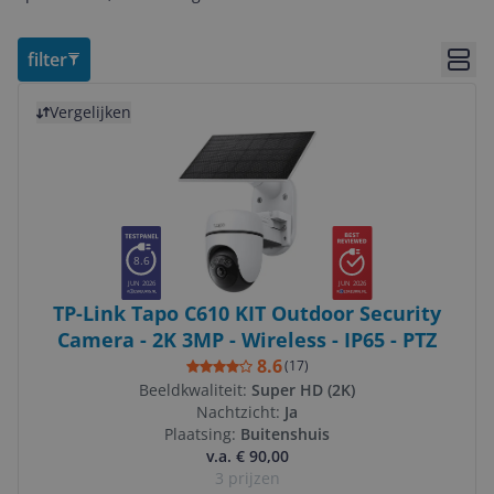
filter
Bekij
Bekijk product
Vergelijken
8.6
JUN 2026
JUN 2026
TP-Link Tapo C610 KIT Outdoor Security
Camera - 2K 3MP - Wireless - IP65 - PTZ
8.6
(
17
)
Beeldkwaliteit:
Super HD (2K)
Nachtzicht:
Ja
Plaatsing:
Buitenshuis
v.a. € 90,00
3 prijzen