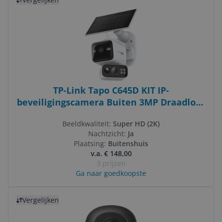
TP-Link Tapo C645D KIT IP-
beveiligingscamera Buiten 3MP Draadloos
Wit
Beeldkwaliteit:
Super HD (2K)
Nachtzicht:
Ja
Plaatsing:
Buitenshuis
v.a. € 148,00
3 prijzen
Ga naar goedkoopste
Bekijk product
Vergelijken