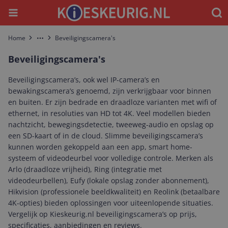
Menu
Waar
Home
Beveiligingscamera's
More
Beveiligingscamera's
Beveiligingscamera’s, ook wel IP-camera’s en
bewakingscamera’s genoemd, zijn verkrijgbaar voor binnen
en buiten. Er zijn bedrade en draadloze varianten met wifi of
ethernet, in resoluties van HD tot 4K. Veel modellen bieden
nachtzicht, bewegingsdetectie, tweeweg-audio en opslag op
een SD-kaart of in de cloud. Slimme beveiligingscamera’s
kunnen worden gekoppeld aan een app, smart home-
systeem of videodeurbel voor volledige controle. Merken als
Arlo (draadloze vrijheid), Ring (integratie met
videodeurbellen), Eufy (lokale opslag zonder abonnement),
Hikvision (professionele beeldkwaliteit) en Reolink (betaalbare
4K-opties) bieden oplossingen voor uiteenlopende situaties.
Vergelijk op Kieskeurig.nl beveiligingscamera’s op prijs,
specificaties, aanbiedingen en reviews.