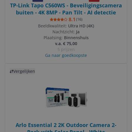
TP-Link Tapo C560WS - Beveiligingscamera
buiten - 4K 8MP - Pan Tilt - AI detectie
8.1
(
16
)
Beeldkwaliteit:
Ultra HD (4K)
Nachtzicht:
Ja
Plaatsing:
Binnenshuis
v.a. € 75,00
5 prijzen
Ga naar goedkoopste
Bekijk product
Vergelijken
Arlo Essential 2 2K Outdoor Camera 2-