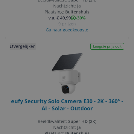
Nachtzicht:
Ja
Plaatsing:
Buitenshuis
-30%
v.a. € 49,99
9 prijzen
Ga naar goedkoopste
Bekijk product
Vergelijken
Laagste prijs ooit
eufy Security Solo Camera E30 - 2K - 360° -
AI - Solar - Outdoor
Beeldkwaliteit:
Super HD (2K)
Nachtzicht:
Ja
Plaatsing:
Buitenshuis