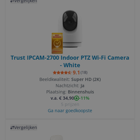
Vergelijken
Trust IPCAM-2700 Indoor PTZ Wi-Fi Camera
- White
9.1
(
18
)
Beeldkwaliteit:
Super HD (2K)
Nachtzicht:
Ja
Plaatsing:
Binnenshuis
-11%
v.a. € 34,90
5 prijzen
Ga naar goedkoopste
Bekijk product
Vergelijken