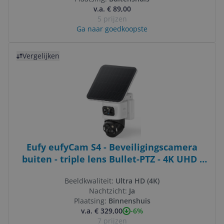
v.a. € 89,00
5 prijzen
Ga naar goedkoopste
Bekijk product
Vergelijken
Eufy eufyCam S4 - Beveiligingscamera
buiten - triple lens Bullet-PTZ - 4K UHD -
360° Pan & Tilt - auto-tracking -
Beeldkwaliteit:
Ultra HD (4K)
Kleurennachtzicht - compatibel met
Nachtzicht:
Ja
HomeBase S380
Plaatsing:
Binnenshuis
-6%
v.a. € 329,00
7 prijzen