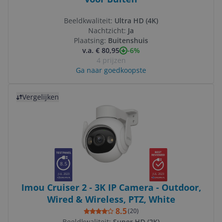
Beeldkwaliteit:
Ultra HD (4K)
Nachtzicht:
Ja
Plaatsing:
Buitenshuis
-6%
v.a. € 80,95
4 prijzen
Ga naar goedkoopste
Bekijk product
Vergelijken
8.5
JUL 2023
JUL 2023
Imou Cruiser 2 - 3K IP Camera - Outdoor,
Wired & Wireless, PTZ, White
8.5
(
20
)
Beeldkwaliteit:
Super HD (2K)