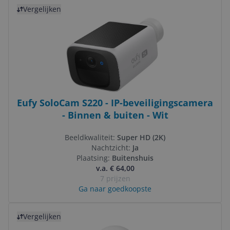
Bekijk product
Vergelijken
Eufy SoloCam S220 - IP-beveiligingscamera
- Binnen & buiten - Wit
Beeldkwaliteit:
Super HD (2K)
Nachtzicht:
Ja
Plaatsing:
Buitenshuis
v.a. € 64,00
7 prijzen
Ga naar goedkoopste
Bekijk product
Vergelijken