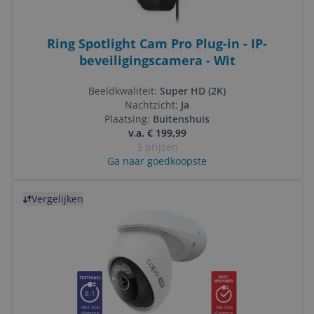
Ring Spotlight Cam Pro Plug-in - IP-
beveiligingscamera - Wit
Beeldkwaliteit:
Super HD (2K)
Nachtzicht:
Ja
Plaatsing:
Buitenshuis
v.a. € 199,99
3 prijzen
Ga naar goedkoopste
Bekijk product
Vergelijken
8.1
MRT 2026
FEB 2026