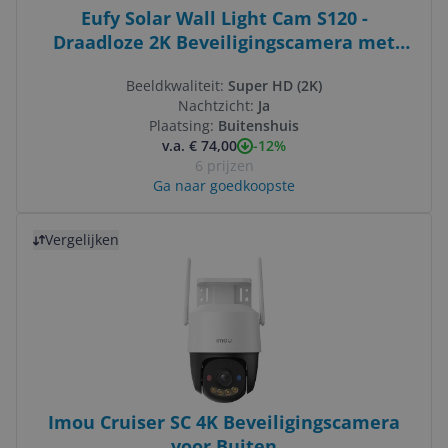
Eufy Solar Wall Light Cam S120 -
Draadloze 2K Beveiligingscamera met
Solar LED Wandlamp, Kleurennachtzicht,
Beeldkwaliteit:
Super HD (2K)
AI, IP65
Nachtzicht:
Ja
Plaatsing:
Buitenshuis
-12%
v.a. € 74,00
6 prijzen
Ga naar goedkoopste
Bekijk product
Vergelijken
Imou Cruiser SC 4K Beveiligingscamera
voor Buiten