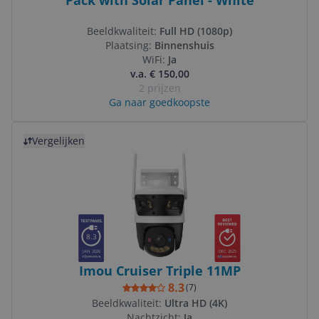
Pack with Solar Panel - White
Beeldkwaliteit:
Full HD (1080p)
Plaatsing:
Binnenshuis
WiFi:
Ja
v.a. € 150,00
2 prijzen
Ga naar goedkoopste
Bekijk product
Vergelijken
8.3
JAN 2026
DEC 2025
Imou Cruiser Triple 11MP
8.3
(
7
)
Beeldkwaliteit:
Ultra HD (4K)
Nachtzicht:
Ja