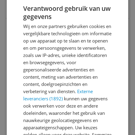
2 prijzen
Verantwoord gebruik van uw
Ga naar goedkoopste
gegevens
Bekijk product
Wij en onze partners gebruiken cookies en
Vergelijken
vergelijkbare technologieën om informatie
op uw apparaat op te slaan en te openen
en om persoonsgegevens te verwerken,
zoals uw IP-adres, unieke identificatoren
en browsegegevens, voor
gepersonaliseerde advertenties en
content, meting van advertenties en
KlikAanKlikUit IPCAM-3500 Outdoor IP
content, doelgroepinzichten en
Security Camera - 1080p - Wireless - Black
verbetering van diensten.
Externe
1.0
(
1
)
leveranciers (1892)
kunnen uw gegevens
Beeldkwaliteit:
Full HD (1080p)
ook verwerken voor deze en andere
Nachtzicht:
Ja
doeleinden, waaronder het gebruik van
Plaatsing:
Buitenshuis
nauwkeurige geolocatiegegevens en
-34%
v.a. € 88,94
2 prijzen
apparaateigenschappen. Uw keuzes
Ga naar goedkoopste
gelden alleen voor deze website. Sommige