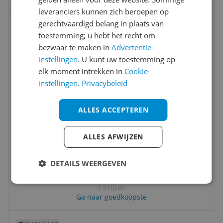
leveranciers kunnen zich beroepen op
Bekijk product
Vergelijken
gerechtvaardigd belang in plaats van
toestemming; u hebt het recht om
bezwaar te maken in
Advertentie-
instellingen
. U kunt uw toestemming op
elk moment intrekken in
Cookie-
instellingen
.
Privacybeleid
ALLES ACCEPTEREN
Xiaomi AW200 - Buiten & Binnen - 1080p -
Draadloos - Zwart/Wit
ALLES AFWIJZEN
Beeldkwaliteit:
Full HD (1080p)
Nachtzicht:
Ja
DETAILS WEERGEVEN
Plaatsing:
Binnenshuis
-7%
v.a. € 34,90
3 prijzen
Ga naar goedkoopste
Bekijk product