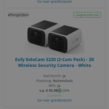
Ga naar goedkoopste
Bekijk product
Vergelijken
Laagste prijs ooit
Eufy SoloCam S220 (2-Cam Pack) - 2K
Wireless Security Camera - White
Nachtzicht:
Ja
Plaatsing:
Buitenshuis
WiFi:
Ja
-26%
v.a. € 92,98
5 prijzen
Ga naar goedkoopste