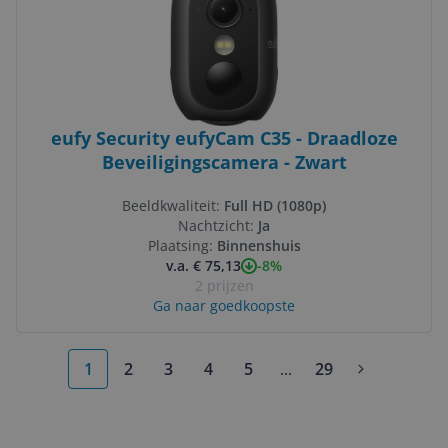
eufy Security eufyCam C35 - Draadloze
Beveiligingscamera - Zwart
Beeldkwaliteit:
Full HD (1080p)
Nachtzicht:
Ja
Plaatsing:
Binnenshuis
-8%
v.a. € 75,13
2 prijzen
Ga naar goedkoopste
1
2
3
4
5
...
29
More pages