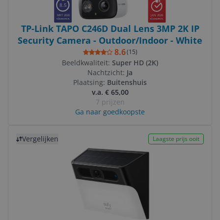
8.5
MRT 2026
JAN 2026
TP-Link TAPO C246D Dual Lens 3MP 2K IP
Security Camera - Outdoor/Indoor - White
8.6
(
15
)
Beeldkwaliteit:
Super HD (2K)
Nachtzicht:
Ja
Plaatsing:
Buitenshuis
v.a. € 65,00
7 prijzen
Ga naar goedkoopste
Bekijk product
Vergelijken
Laagste prijs ooit