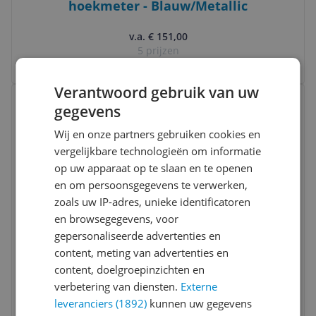
hoekmeter - Blauw/Metallic
v.a. € 151,00
5 prijzen
Ga naar goedkoopste
Verantwoord gebruik van uw
Bekijk product
Vergelijken
gegevens
Wij en onze partners gebruiken cookies en
vergelijkbare technologieën om informatie
op uw apparaat op te slaan en te openen
en om persoonsgegevens te verwerken,
zoals uw IP-adres, unieke identificatoren
en browsegegevens, voor
Bosch UniversalLevel 2 - Kruislijnlaser -
gepersonaliseerde advertenties en
Inclusief Opbergetui - Batterijen
content, meting van advertenties en
content, doelgroepinzichten en
-8%
v.a. € 94,46
verbetering van diensten.
Externe
2 prijzen
leveranciers (1892)
kunnen uw gegevens
Ga naar goedkoopste