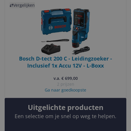
Bekijk product
Vergelijken
Bosch D-tect 200 C - Leidingzoeker -
Inclusief 1x Accu 12V - L-Boxx
v.a. € 699,00
2 prijzen
Ga naar goedkoopste
Uitgelichte producten
Een selectie om je snel op weg te helpen.