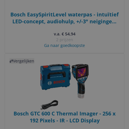
Bosch EasySpiritLevel waterpas - intuïtief
LED-concept, audiohulp, +/-3° neigingen,
0,1° nauwkeurigheid
v.a. € 54,94
2 prijzen
Ga naar goedkoopste
Bekijk product
Vergelijken
Bosch GTC 600 C Thermal Imager - 256 x
192 Pixels - IR - LCD Display