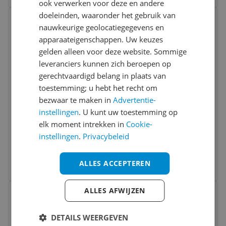
ook verwerken voor deze en andere
Bekijk product
doeleinden, waaronder het gebruik van
Vergelijken
nauwkeurige geolocatiegegevens en
apparaateigenschappen. Uw keuzes
gelden alleen voor deze website. Sommige
leveranciers kunnen zich beroepen op
gerechtvaardigd belang in plaats van
toestemming; u hebt het recht om
bezwaar te maken in
Advertentie-
instellingen
. U kunt uw toestemming op
Bosch D-tect 200 C - Muurscanner -
elk moment intrekken in
Cookie-
200mm - Inclusief Tas
instellingen
.
Privacybeleid
-2%
v.a. € 613,53
3 prijzen
ALLES ACCEPTEREN
Ga naar goedkoopste
Bekijk product
ALLES AFWIJZEN
Vergelijken
DETAILS WEERGEVEN