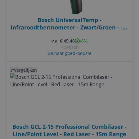
Bosch UniversalTemp -
Infraroodthermometer - Zwart/Groen - -30
- 500 °C
-6%
v.a. € 45,40
4 prijzen
Ga naar goedkoopste
Bekijk product
Vergelijken
Bosch GCL 2-15 Professional Combilaser -
Line/Point Level - Red Laser - 15m Range